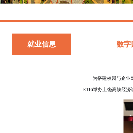
就业信息
数字
为搭建校园与企业对
E116举
办上饶高铁经济试